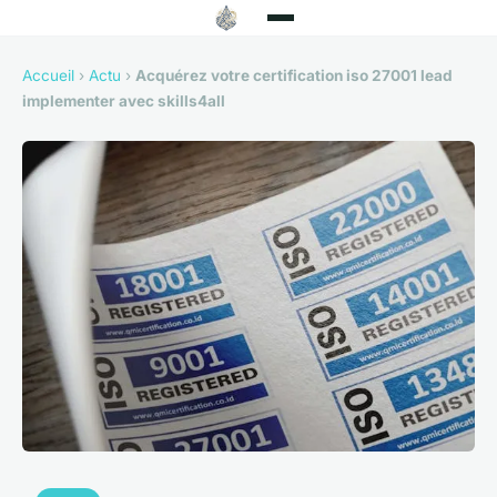
Accueil
›
Actu
›
Acquérez votre certification iso 27001 lead
implementer avec skills4all