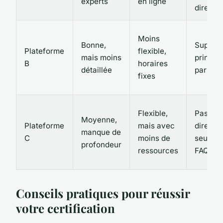
experts
en ligne
direct
Moins
Bonne,
Support 
Plateforme
flexible,
mais moins
princip
B
horaires
détaillée
par ema
fixes
Flexible,
Pas de 
Moyenne,
Plateforme
mais avec
direct,
manque de
C
moins de
seuleme
profondeur
ressources
FAQ
Conseils pratiques pour réussir
votre certification