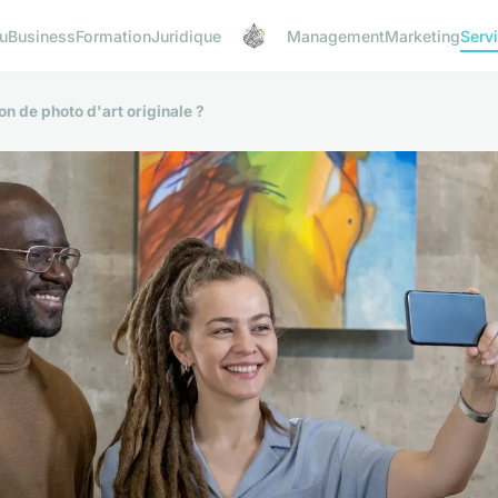
u
Business
Formation
Juridique
Management
Marketing
Serv
n de photo d'art originale ?