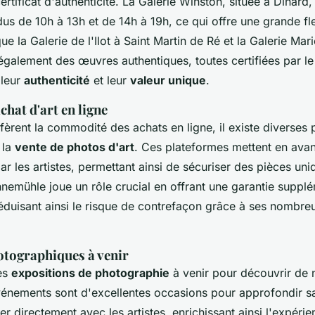
ertificat d'authenticité. La Galerie Winston, située à Dinard,
us de 10h à 13h et de 14h à 19h, ce qui offre une grande fle
que la Galerie de l'Ilot à Saint Martin de Ré et la Galerie Mar
également des œuvres authentiques, toutes certifiées par le
 leur
authenticité
et leur
valeur unique
.
chat d'art en ligne
fèrent la commodité des achats en ligne, il existe diverses
 la
vente de photos d'art
. Ces plateformes mettent en avan
par les artistes, permettant ainsi de sécuriser des pièces uniq
hnemühle joue un rôle crucial en offrant une garantie supplé
 réduisant ainsi le risque de contrefaçon grâce à ses nombr
otographiques à venir
es
expositions de photographie
à venir pour découvrir de
événements sont d'excellentes occasions pour approfondir 
r directement avec les artistes, enrichissant ainsi l'expérie