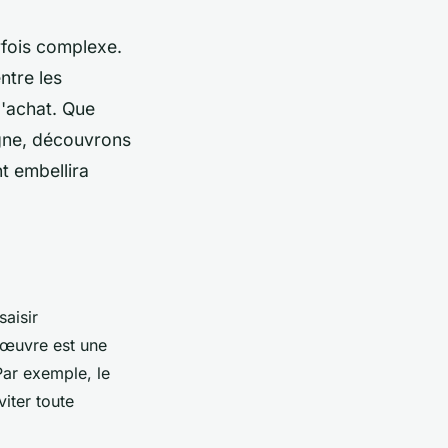
rfois complexe.
ntre les
d'achat. Que
igne, découvrons
t embellira
saisir
l'œuvre est une
Par exemple, le
viter toute
.