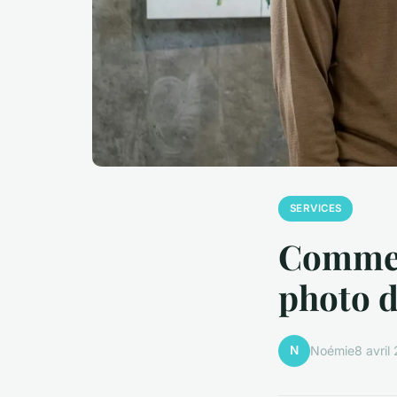
SERVICES
Comment
photo d
N
Noémie
8 avril