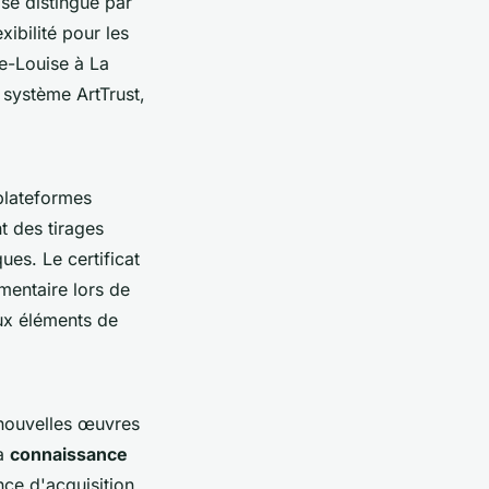
 se distingue par
xibilité pour les
ie-Louise à La
 système ArtTrust,
 plateformes
t des tirages
ues. Le certificat
mentaire lors de
eux éléments de
 nouvelles œuvres
sa
connaissance
nce d'acquisition