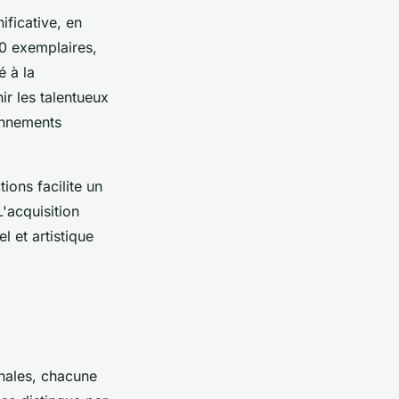
ificative, en
30 exemplaires,
é à la
r les talentueux
onnements
ions facilite un
L'acquisition
 et artistique
inales, chacune